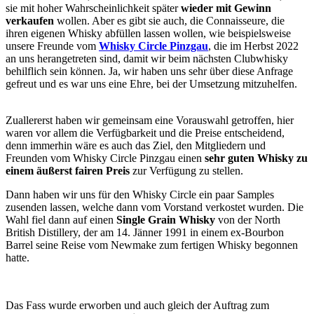
sie mit hoher Wahrscheinlichkeit später
wieder mit Gewinn
verkaufen
wollen. Aber es gibt sie auch, die Connaisseure, die
ihren eigenen Whisky abfüllen lassen wollen, wie beispielsweise
unsere Freunde vom
Whisky Circle Pinzgau
, die im Herbst 2022
an uns herangetreten sind, damit wir beim nächsten Clubwhisky
behilflich sein können. Ja, wir haben uns sehr über diese Anfrage
gefreut und es war uns eine Ehre, bei der Umsetzung mitzuhelfen.
Zuallererst haben wir gemeinsam eine Vorauswahl getroffen, hier
waren vor allem die Verfügbarkeit und die Preise entscheidend,
denn immerhin wäre es auch das Ziel, den Mitgliedern und
Freunden vom Whisky Circle Pinzgau einen
sehr guten Whisky zu
einem äußerst fairen Preis
zur Verfügung zu stellen.
Dann haben wir uns für den Whisky Circle ein paar Samples
zusenden lassen, welche dann vom Vorstand verkostet wurden. Die
Wahl fiel dann auf einen
Single Grain Whisky
von der North
British Distillery, der am 14. Jänner 1991 in einem ex-Bourbon
Barrel seine Reise vom Newmake zum fertigen Whisky begonnen
hatte.
Das Fass wurde erworben und auch gleich der Auftrag zum