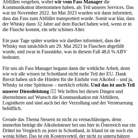
Abfüllen vergeben, wobei
wir vom Fass Manager
die
Kommunikation übernommen haben, als Teil unseres Services. Das
war im November 2022. Im Mai 2023 wurden wir dann informiert,
dass das Fass zum Abfüller transportiert wurde. Somit war klar, dass
der Whisky dann 32 Jahre auf dem Buckel haben wird, wenn er in
die Flasche kommt, ein sehr schönes Alter.
Ein paar Tage später wurden wir darüber informiert, dass der
Whisky nun tatsächlich am 29. Mai 2023 in Flaschen abgefüllt
wurde, und zwar in Fassstärke, was in diesem Fall 48,6 % ABV
bedeutet.
Für uns als Fass Manager begann dann die wirkliche Arbeit, denn
wie wir alle wissen ist Schottland nicht mehr Teil der EU. Dank
Brexit haben sich die Hürden für die Einfuhr von Alkohol – und ja,
Whisky ist eine Spirituose – merklich erhöht.
Und das ist auch Teil
unserer Dienstleistung 👉🏼
Wir helfen bei diesen Dingen und
übernehmen auf Wunsch die Kommunikation mit Abfüllern,
Logistikern und sind auch bei der Verzollung und der Versteuerung
behilflich.
Gerade das Thema Steuern ist nicht zu vernachlässigen, denn
immerhin beträgt die Alkoholsteuer bei uns hier in Österreich nur ein
Drittel im Vergleich zu jener in Schottland, in Irland ist sie noch ein
wenig höher. Das ist ein Kostenvorteil, der nicht zu unterschätzen